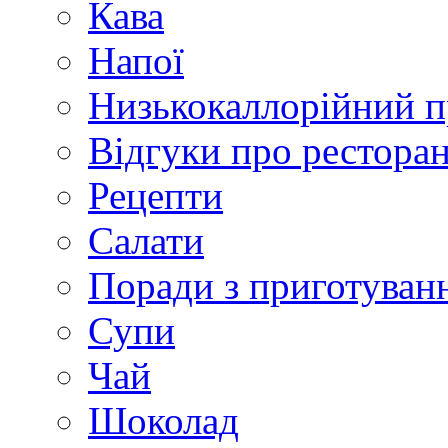
Кава
Напої
Низькокаллорійний 
Відгуки про рестора
Рецепти
Салати
Поради з приготуван
Супи
Чай
Шоколад