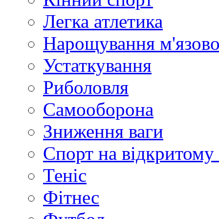
Легка атлетика
Нарощування м'язово
Устаткування
Риболовля
Самооборона
Зниження ваги
Спорт на відкритому 
Теніс
Фітнес