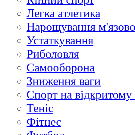
Легка атлетика
Нарощування м'язово
Устаткування
Риболовля
Самооборона
Зниження ваги
Спорт на відкритому 
Теніс
Фітнес