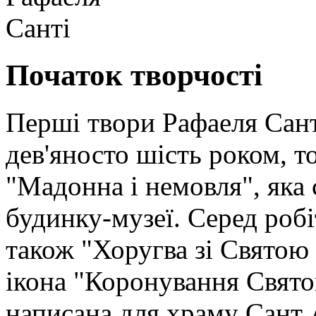
Початок творчості
Перші твори Рафаеля Сант
дев'яносто шість роком, т
"Мадонна і немовля", яка 
будинку-музеї. Серед робі
також "Хоругва зі Святою 
ікона "Коронування Свято
написана для храму Сант А