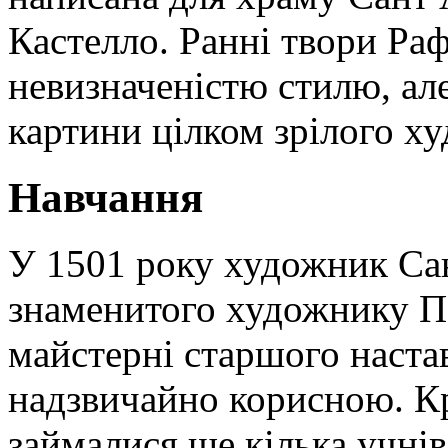
Кастелло. Ранні твори Раф
невизначеністю стилю, ал
картини цілком зрілого х
Навчання
У 1501 року художник Сан
знаменитого художнику П
майстерні старшого наста
надзвичайно корисною. К
займалися ще кілька учнів