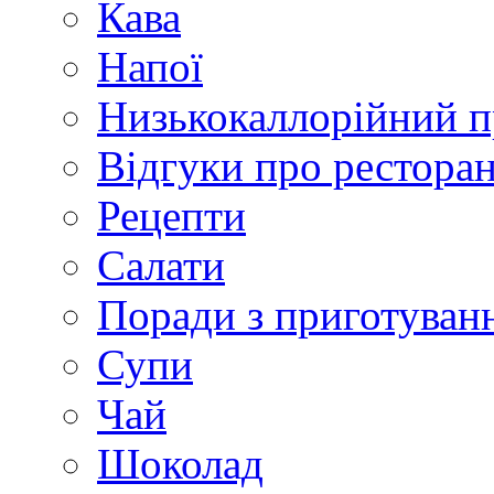
Кава
Напої
Низькокаллорійний 
Відгуки про рестора
Рецепти
Салати
Поради з приготуван
Супи
Чай
Шоколад