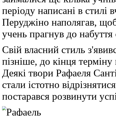
періоду написані в стилі 
Перуджіно наполягав, що
учень прагнув до набуття 
Свій власний стиль з'яви
пізніше, до кінця терміну
Деякі твори Рафаеля Санті
стали істотно відрізнятися
постарався розвинути успі