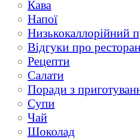
Кава
Напої
Низькокаллорійний 
Відгуки про рестора
Рецепти
Салати
Поради з приготуван
Супи
Чай
Шоколад