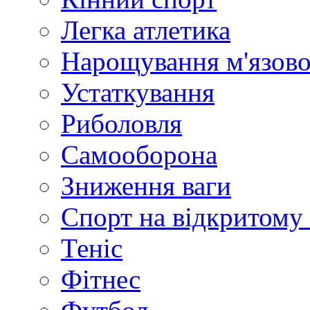
Легка атлетика
Нарощування м'язово
Устаткування
Риболовля
Самооборона
Зниження ваги
Спорт на відкритому 
Теніс
Фітнес