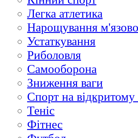
Легка атлетика
Нарощування м'язово
Устаткування
Риболовля
Самооборона
Зниження ваги
Спорт на відкритому 
Теніс
Фітнес