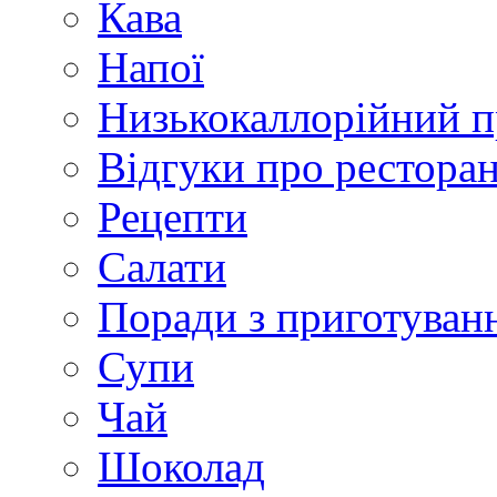
Кава
Напої
Низькокаллорійний 
Відгуки про рестора
Рецепти
Салати
Поради з приготуван
Супи
Чай
Шоколад