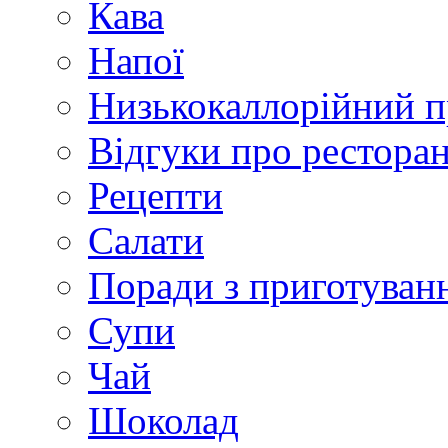
Кава
Напої
Низькокаллорійний 
Відгуки про рестора
Рецепти
Салати
Поради з приготуван
Супи
Чай
Шоколад