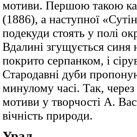
мотиви. Першою такою ка
(1886), а наступної «Суті
подекуди стоять у полі о
Вдалині згущується синя 
покрито серпанком, і сірув
Стародавні дуби пропоную
минулому часі. Так, через
мотиви у творчості А. Ва
вічність природи.
Урал