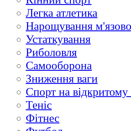
Легка атлетика
Нарощування м'язово
Устаткування
Риболовля
Самооборона
Зниження ваги
Спорт на відкритому 
Теніс
Фітнес