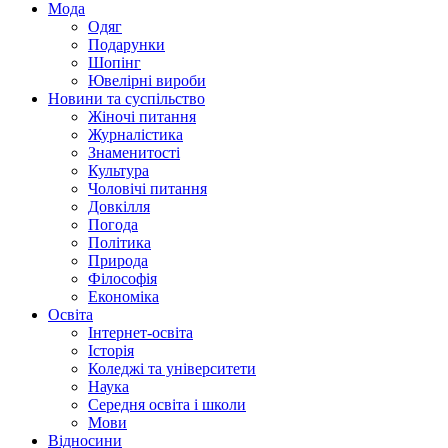
Мода
Одяг
Подарунки
Шопінг
Ювелірні вироби
Новини та суспільство
Жіночі питання
Журналістика
Знаменитості
Культура
Чоловічі питання
Довкілля
Погода
Політика
Природа
Філософія
Економіка
Освіта
Інтернет-освіта
Історія
Коледжі та університети
Наука
Середня освіта і школи
Мови
Відносини