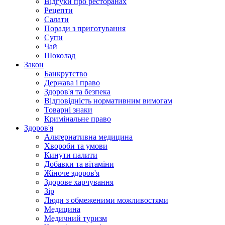
Відгуки про ресторанах
Рецепти
Салати
Поради з приготування
Супи
Чай
Шоколад
Закон
Банкрутство
Держава і право
Здоров'я та безпека
Відповідність нормативним вимогам
Товарні знаки
Кримінальне право
Здоров'я
Альтернативна медицина
Хвороби та умови
Кинути палити
Добавки та вітаміни
Жіноче здоров'я
Здорове харчування
Зір
Люди з обмеженими можливостями
Медицина
Медичний туризм