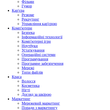
Фільми
Гумор
Кар'єра
Резюме
Рекрутинг
Управління кар'єрою
Комп'ютери
Безпека
Інформаційні технології
Комп'ютерні ігри
Ноутбуки
Устаткування
Операційні системи
Програмування
Програмне забезпечення
Мережі
Типи файлів
Краса
Волосся
Косметика
Нігті
Догляд за шкірою
Маркетинг
Мережевий маркетинг
Поради з маркетингу