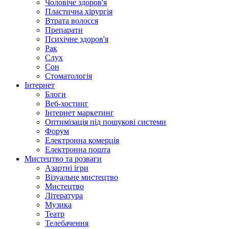
Чоловіче здоров'я
Пластична хірургія
Втрата волосся
Препарати
Психічне здоров'я
Рак
Слух
Сон
Стоматологія
Інтернет
Блоги
Веб-хостинг
Інтернет маркетинг
Оптимізація під пошукові системи
Форум
Електронна комерція
Електронна пошта
Мистецтво та розваги
Азартні ігри
Візуальне мистецтво
Мистецтво
Література
Музика
Театр
Телебачення