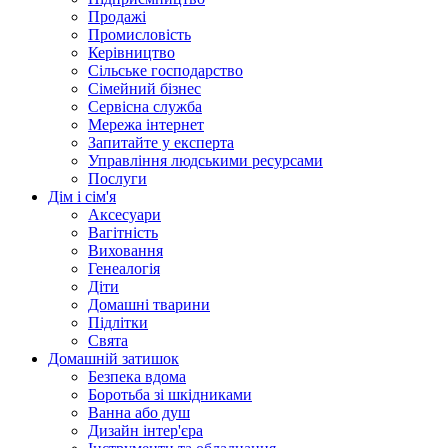
Продажі
Промисловість
Керівництво
Сільське господарство
Сімейний бізнес
Сервісна служба
Мережа інтернет
Запитайте у експерта
Управління людськими ресурсами
Послуги
Дім і сім'я
Аксесуари
Вагітність
Виховання
Генеалогія
Діти
Домашні тварини
Підлітки
Свята
Домашній затишок
Безпека вдома
Боротьба зі шкідниками
Ванна або душ
Дизайн інтер'єра