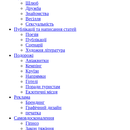
Шлюб
Дружба
Знайомства
Весілля
Сексуальність
Публікації та написання статей
Поезія
Публікації
Сценарії
Художня література
Подорожі
Авіаквитки
Кемпінг
Круїзи
Напрямки
Готелі
Поради туристам
Екзотичні місця
Реклама
Брендинг
Графічний дизайн
печатка
Самовдосконалення
Гіпноз
Закон тяжіння