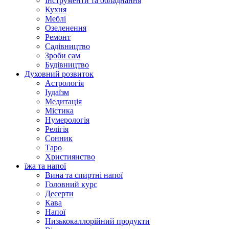
Інструменти та обладнання
Кухня
Меблі
Озеленення
Ремонт
Садівництво
Зроби сам
Будівництво
Духовний розвиток
Астрологія
Іудаїзм
Медитація
Містика
Нумерологія
Релігія
Сонник
Таро
Християнство
їжа та напої
Вина та спиртні напої
Головний курс
Десерти
Кава
Напої
Низькокаллорійний продукти