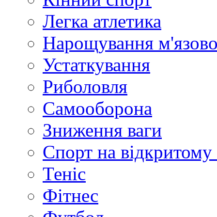
Легка атлетика
Нарощування м'язово
Устаткування
Риболовля
Самооборона
Зниження ваги
Спорт на відкритому 
Теніс
Фітнес