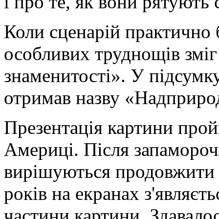
і про те, як вони рятують 
Коли сценарій практично 
особливих труднощів зміг
знаменитості». У підсумк
отримав назву «Надприро
Презентація картини прой
Америці. Після запамороч
вирішуються продовжити с
років на екранах з'являєть
частини картини. Здавалос