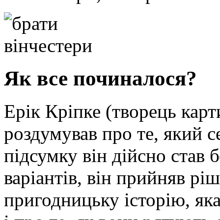
Як все починалося?
Ерік Кріпке (творець карт
роздумував про те, який с
підсумку він дійсно став 
варіантів, він прийняв рі
пригодницьку історію, яка