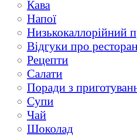
Кава
Напої
Низькокаллорійний 
Відгуки про рестора
Рецепти
Салати
Поради з приготуван
Супи
Чай
Шоколад