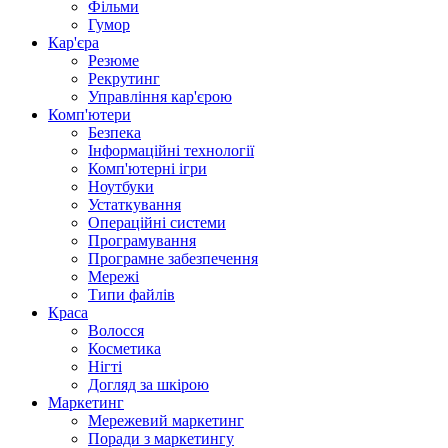
Фільми
Гумор
Кар'єра
Резюме
Рекрутинг
Управління кар'єрою
Комп'ютери
Безпека
Інформаційні технології
Комп'ютерні ігри
Ноутбуки
Устаткування
Операційні системи
Програмування
Програмне забезпечення
Мережі
Типи файлів
Краса
Волосся
Косметика
Нігті
Догляд за шкірою
Маркетинг
Мережевий маркетинг
Поради з маркетингу