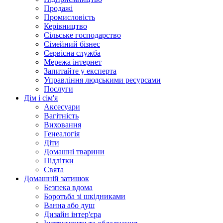
Продажі
Промисловість
Керівництво
Сільське господарство
Сімейний бізнес
Сервісна служба
Мережа інтернет
Запитайте у експерта
Управління людськими ресурсами
Послуги
Дім і сім'я
Аксесуари
Вагітність
Виховання
Генеалогія
Діти
Домашні тварини
Підлітки
Свята
Домашній затишок
Безпека вдома
Боротьба зі шкідниками
Ванна або душ
Дизайн інтер'єра