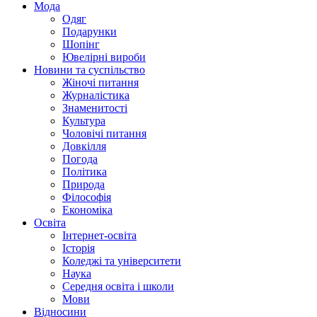
Мода
Одяг
Подарунки
Шопінг
Ювелірні вироби
Новини та суспільство
Жіночі питання
Журналістика
Знаменитості
Культура
Чоловічі питання
Довкілля
Погода
Політика
Природа
Філософія
Економіка
Освіта
Інтернет-освіта
Історія
Коледжі та університети
Наука
Середня освіта і школи
Мови
Відносини