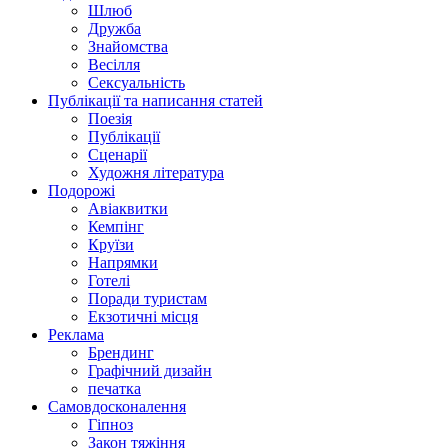
Шлюб
Дружба
Знайомства
Весілля
Сексуальність
Публікації та написання статей
Поезія
Публікації
Сценарії
Художня література
Подорожі
Авіаквитки
Кемпінг
Круїзи
Напрямки
Готелі
Поради туристам
Екзотичні місця
Реклама
Брендинг
Графічний дизайн
печатка
Самовдосконалення
Гіпноз
Закон тяжіння