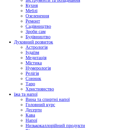
Інструменти та обладнання
Кухня
Меблі
Озеленення
Ремонт
Садівництво
Зроби сам
Будівництво
Духовний розвиток
Астрологія
Іудаїзм
Медитація
Містика
Нумерологія
Релігія
Сонник
Таро
Християнство
їжа та напої
Вина та спиртні напої
Головний курс
Десерти
Кава
Напої
Низькокаллорійний продукти