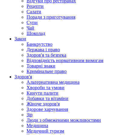
Відгуки про ресторанах
Рецепти
Салати
Поради з приготування
Супи
Чай
Шоколад
Закон
Банкрутство
Держава і право
Здоров'я та безпека
Відповідність нормативним вимогам
Товарні знаки
Кримінальне право
Здоров'я
Альтернативна медицина
Хвороби та умови
Кинути палити
Добавки та вітаміни
Жіноче здоров'я
Здорове харчування
Зір
Люди з обмеженими можливостями
Медицина
Медичний туризм