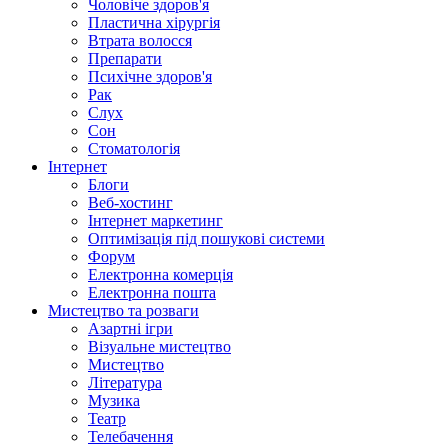
Чоловіче здоров'я
Пластична хірургія
Втрата волосся
Препарати
Психічне здоров'я
Рак
Слух
Сон
Стоматологія
Інтернет
Блоги
Веб-хостинг
Інтернет маркетинг
Оптимізація під пошукові системи
Форум
Електронна комерція
Електронна пошта
Мистецтво та розваги
Азартні ігри
Візуальне мистецтво
Мистецтво
Література
Музика
Театр
Телебачення