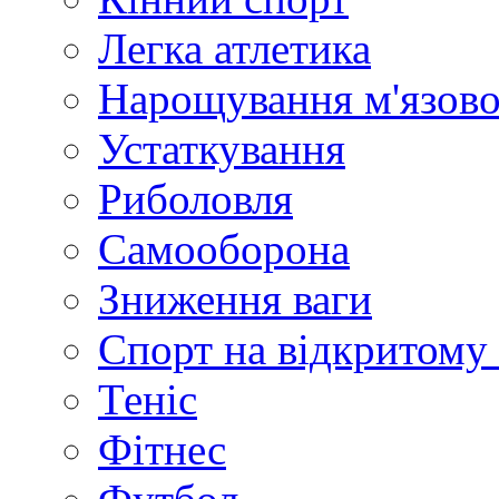
Легка атлетика
Нарощування м'язово
Устаткування
Риболовля
Самооборона
Зниження ваги
Спорт на відкритому 
Теніс
Фітнес