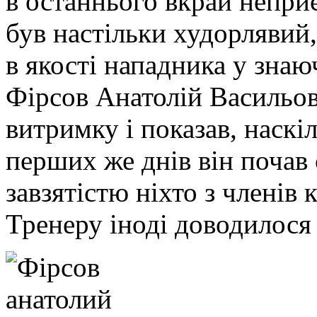
в останнього вкрай непри
був настільки худорлявий
в якості нападника у зна
Фірсов Анатолій Васильо
витримку і показав, наскі
перших же днів він почав
завзятістю ніхто з членів 
Тренеру іноді доводилося 