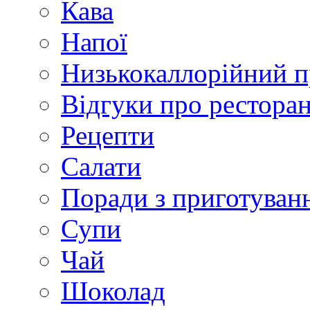
Кава
Напої
Низькокаллорійний 
Відгуки про рестора
Рецепти
Салати
Поради з приготуван
Супи
Чай
Шоколад