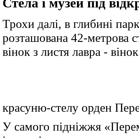
Стела і музей під від
Трохи далі, в глибині парк
розташована 42-метрова с
вінок з листя лавра - він
красуню-стелу орден Пер
У самого підніжжя «Перем