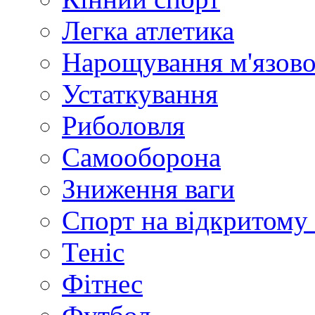
Легка атлетика
Нарощування м'язово
Устаткування
Риболовля
Самооборона
Зниження ваги
Спорт на відкритому 
Теніс
Фітнес