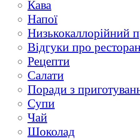
Кава
Напої
Низькокаллорійний 
Відгуки про рестора
Рецепти
Салати
Поради з приготуван
Супи
Чай
Шоколад