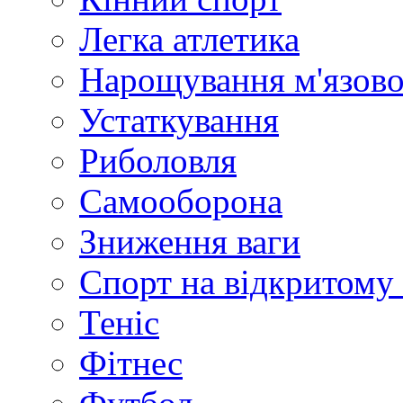
Легка атлетика
Нарощування м'язово
Устаткування
Риболовля
Самооборона
Зниження ваги
Спорт на відкритому 
Теніс
Фітнес