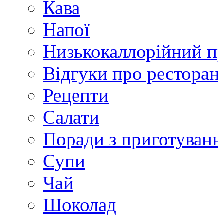
Кава
Напої
Низькокаллорійний 
Відгуки про рестора
Рецепти
Салати
Поради з приготуван
Супи
Чай
Шоколад