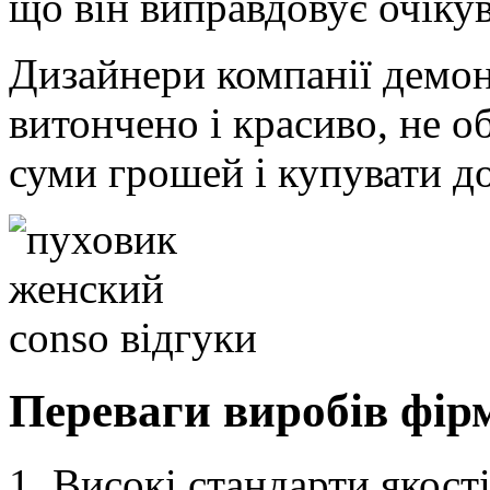
що він виправдовує очіку
Дизайнери компанії демо
витончено і красиво, не о
суми грошей і купувати до
Переваги виробів фір
Високі стандарти якост