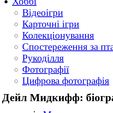
Хоббі
Відеоігри
Карточні ігри
Колекціонування
Спостереження за пт
Рукоділля
Фотографії
Цифрова фотографія
Дейл Мидкифф: біогра