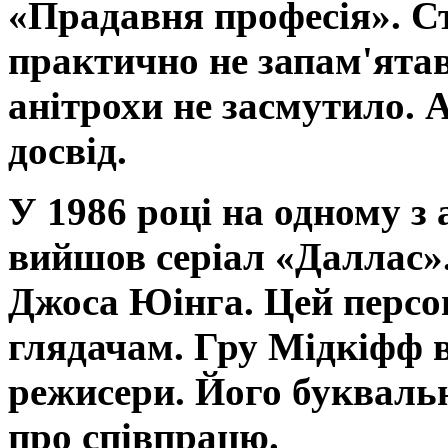
«Прадавня професія». С
практично не запам'ята
анітрохи не засмутило. 
досвід.
У 1986 році на одному з
вийшов серіал «Даллас»
Джоса Юінга. Цей персо
глядачам. Гру Мідкіфф в
режисери. Його букваль
про співпрацю.