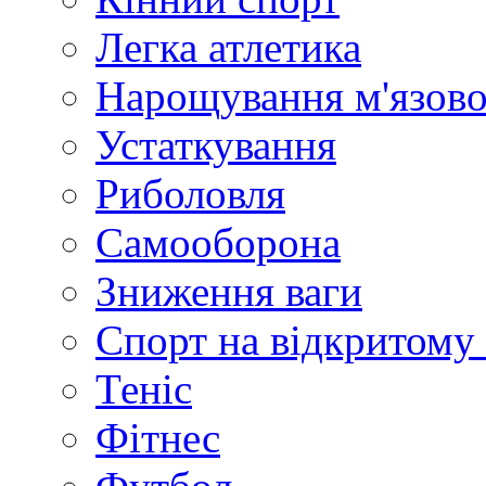
Легка атлетика
Нарощування м'язово
Устаткування
Риболовля
Самооборона
Зниження ваги
Спорт на відкритому 
Теніс
Фітнес