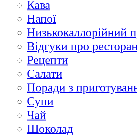
Кава
Напої
Низькокаллорійний 
Відгуки про рестора
Рецепти
Салати
Поради з приготуван
Супи
Чай
Шоколад