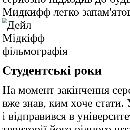
Мидкифф легко запам'ятов
Студентські роки
На момент закінчення се
вже знав, ким хоче стати. 
і відправився в університ
території його рідного ш