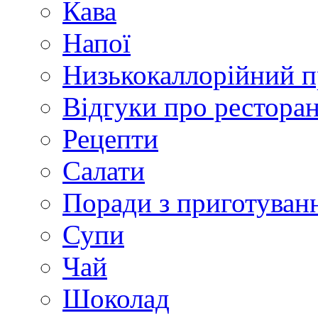
Кава
Напої
Низькокаллорійний 
Відгуки про рестора
Рецепти
Салати
Поради з приготуван
Супи
Чай
Шоколад