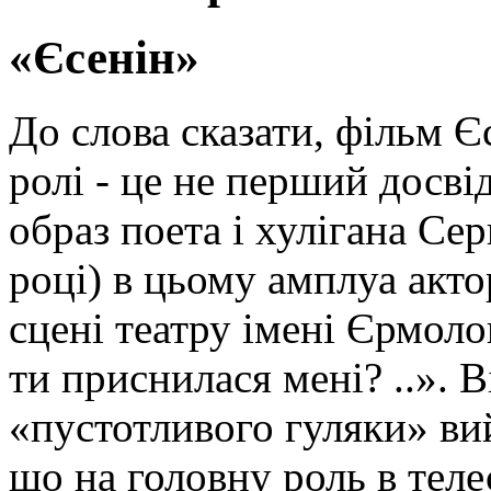
«Єсенін»
До слова сказати, фільм Є
ролі - це не перший досві
образ поета і хулігана Сер
році) в цьому амплуа акто
сцені театру імені Єрмоло
ти приснилася мені? ..». 
«пустотливого гуляки» ви
що на головну роль в телес