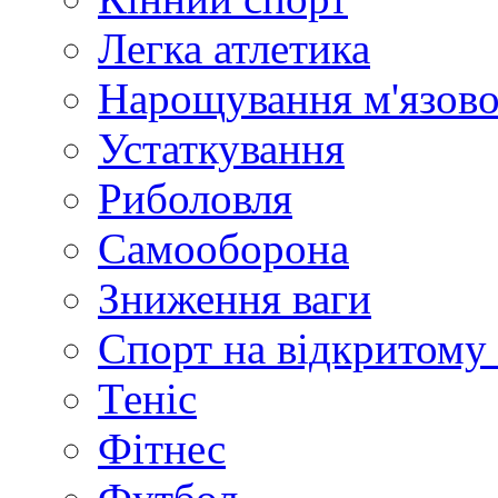
Легка атлетика
Нарощування м'язово
Устаткування
Риболовля
Самооборона
Зниження ваги
Спорт на відкритому 
Теніс
Фітнес