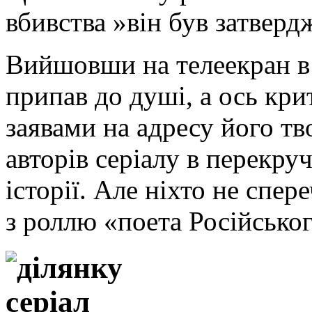
вбивства »він був затверд
Вийшовши на телеекран в 
припав до душі, а ось кр
заявами на адресу його тв
авторів серіалу в перекру
історії. Але ніхто не спе
з роллю «поета Російськог