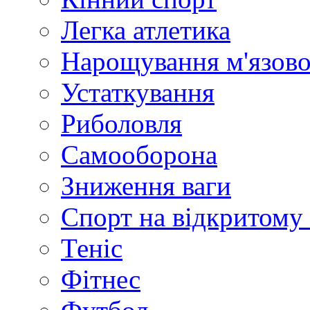
Легка атлетика
Нарощування м'язово
Устаткування
Риболовля
Самооборона
Зниження ваги
Спорт на відкритому 
Теніс
Фітнес