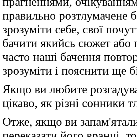
прагненнями, очікуваннями
правильно розтлумачене 
зрозуміти себе, свої почут
бачити якийсь сюжет або 
часто наші бачення повто
зрозуміти і пояснити ще б
Якщо ви любите розгадува
цікаво, як різні сонники 
Отже, якщо ви запам'ятали
переказати його вранці, т