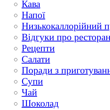
Кава
Напої
Низькокаллорійний 
Відгуки про рестора
Рецепти
Салати
Поради з приготуван
Супи
Чай
Шоколад