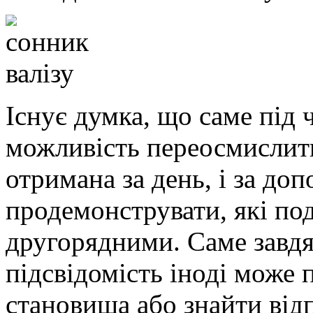
Існує думка, що саме під
можливість переосмислити
отримана за день, і за до
продемонструвати, які поді
другорядними. Саме завд
підсвідомість іноді може п
становища або знайти відп