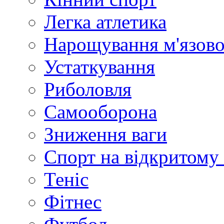
Легка атлетика
Нарощування м'язово
Устаткування
Риболовля
Самооборона
Зниження ваги
Спорт на відкритому 
Теніс
Фітнес