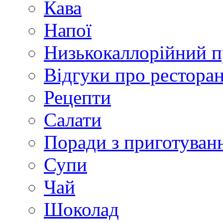
Кава
Напої
Низькокаллорійний 
Відгуки про рестора
Рецепти
Салати
Поради з приготуван
Супи
Чай
Шоколад