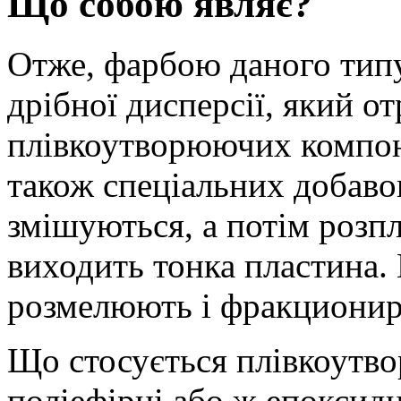
Що собою являє?
Отже, фарбою даного тип
дрібної дисперсії, який 
плівкоутворюючих компоне
також спеціальних добавок
змішуються, а потім розпла
виходить тонка пластина.
розмелюють і фракционир
Що стосується плівкоутво
поліефірні або ж епоксидн