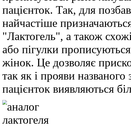
пацієнток. Так, для позбав
найчастіше призначаються
"Лактогель", а також схожі
або пігулки прописуютьс
жінок. Це дозволяє приск
так як і прояви названого
пацієнток виявляються б