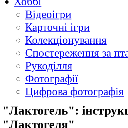
Хоббі
Відеоігри
Карточні ігри
Колекціонування
Спостереження за пт
Рукоділля
Фотографії
Цифрова фотографія
"Лактогель": інструкц
"Лактогеля"