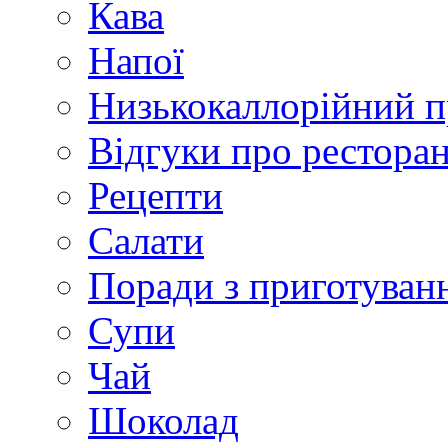
Кава
Напої
Низькокаллорійний 
Відгуки про рестора
Рецепти
Салати
Поради з приготуван
Супи
Чай
Шоколад