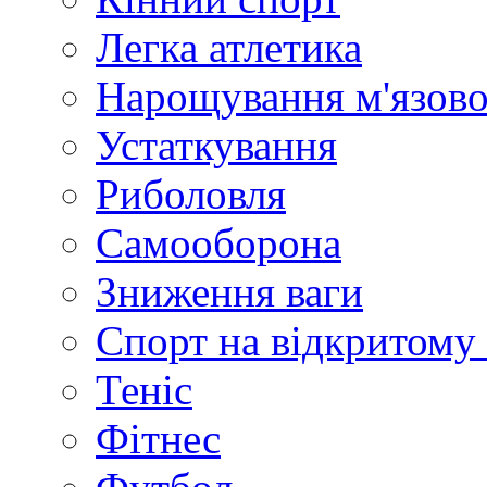
Легка атлетика
Нарощування м'язово
Устаткування
Риболовля
Самооборона
Зниження ваги
Спорт на відкритому 
Теніс
Фітнес