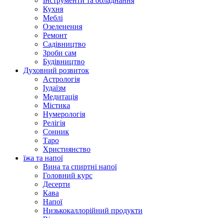
Інструменти та обладнання
Кухня
Меблі
Озеленення
Ремонт
Садівництво
Зроби сам
Будівництво
Духовний розвиток
Астрологія
Іудаїзм
Медитація
Містика
Нумерологія
Релігія
Сонник
Таро
Християнство
їжа та напої
Вина та спиртні напої
Головний курс
Десерти
Кава
Напої
Низькокаллорійний продукти