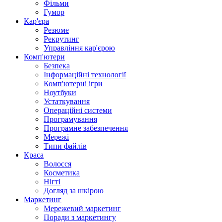
Фільми
Гумор
Кар'єра
Резюме
Рекрутинг
Управління кар'єрою
Комп'ютери
Безпека
Інформаційні технології
Комп'ютерні ігри
Ноутбуки
Устаткування
Операційні системи
Програмування
Програмне забезпечення
Мережі
Типи файлів
Краса
Волосся
Косметика
Нігті
Догляд за шкірою
Маркетинг
Мережевий маркетинг
Поради з маркетингу