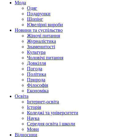
Мода
Одяг
Подарунки
Шопінг
Ювелірні вироби
Новини та суспільство
Жіночі питання
Журналістика
Знаменитості
Культура
Чоловічі питання
Довкілля
Погода
Політика
Природа
Філософія
Економіка
Освіта
Інтернет-освіта
Історія
Коледжі та університети
Наука
Середня освіта і школи
Мови
Відносини