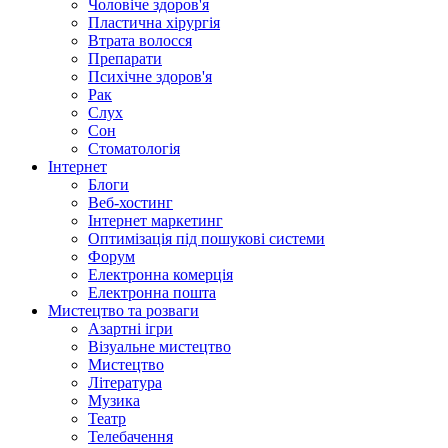
Чоловіче здоров'я
Пластична хірургія
Втрата волосся
Препарати
Психічне здоров'я
Рак
Слух
Сон
Стоматологія
Інтернет
Блоги
Веб-хостинг
Інтернет маркетинг
Оптимізація під пошукові системи
Форум
Електронна комерція
Електронна пошта
Мистецтво та розваги
Азартні ігри
Візуальне мистецтво
Мистецтво
Література
Музика
Театр
Телебачення