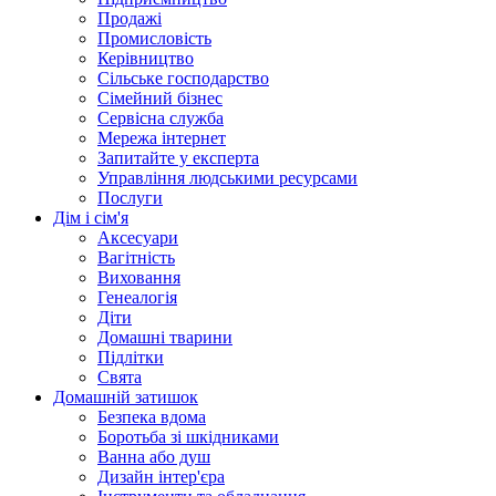
Продажі
Промисловість
Керівництво
Сільське господарство
Сімейний бізнес
Сервісна служба
Мережа інтернет
Запитайте у експерта
Управління людськими ресурсами
Послуги
Дім і сім'я
Аксесуари
Вагітність
Виховання
Генеалогія
Діти
Домашні тварини
Підлітки
Свята
Домашній затишок
Безпека вдома
Боротьба зі шкідниками
Ванна або душ
Дизайн інтер'єра