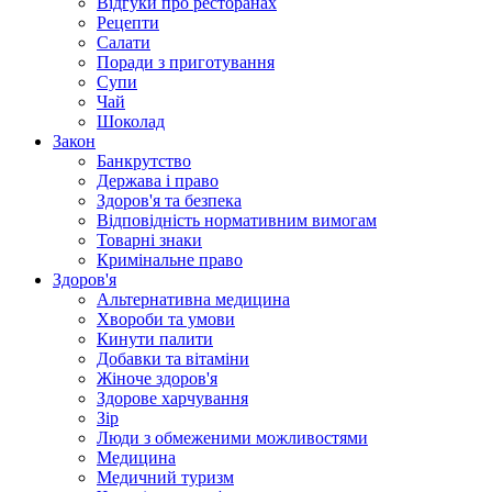
Відгуки про ресторанах
Рецепти
Салати
Поради з приготування
Супи
Чай
Шоколад
Закон
Банкрутство
Держава і право
Здоров'я та безпека
Відповідність нормативним вимогам
Товарні знаки
Кримінальне право
Здоров'я
Альтернативна медицина
Хвороби та умови
Кинути палити
Добавки та вітаміни
Жіноче здоров'я
Здорове харчування
Зір
Люди з обмеженими можливостями
Медицина
Медичний туризм