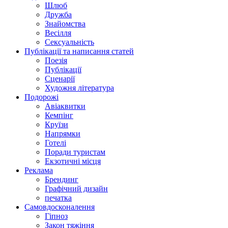
Шлюб
Дружба
Знайомства
Весілля
Сексуальність
Публікації та написання статей
Поезія
Публікації
Сценарії
Художня література
Подорожі
Авіаквитки
Кемпінг
Круїзи
Напрямки
Готелі
Поради туристам
Екзотичні місця
Реклама
Брендинг
Графічний дизайн
печатка
Самовдосконалення
Гіпноз
Закон тяжіння