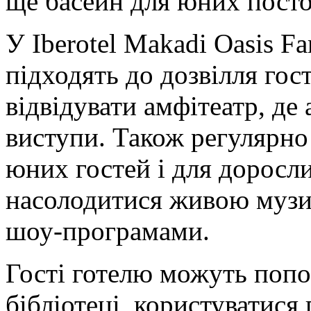
ще басейн для юних посто
У Iberotel Makadi Oasis Fa
підходять до дозвілля го
відвідувати амфітеатр, де
виступи. Також регулярно
юних гостей і для доросл
насолодитися живою музи
шоу-програмами.
Гості готелю можуть попо
бібліотеці, користуватися