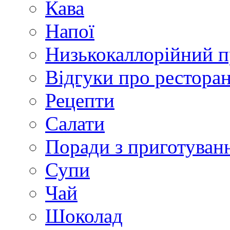
Кава
Напої
Низькокаллорійний 
Відгуки про рестора
Рецепти
Салати
Поради з приготуван
Супи
Чай
Шоколад