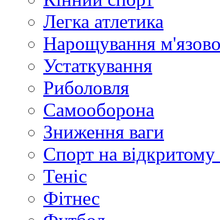
Легка атлетика
Нарощування м'язово
Устаткування
Риболовля
Самооборона
Зниження ваги
Спорт на відкритому 
Теніс
Фітнес