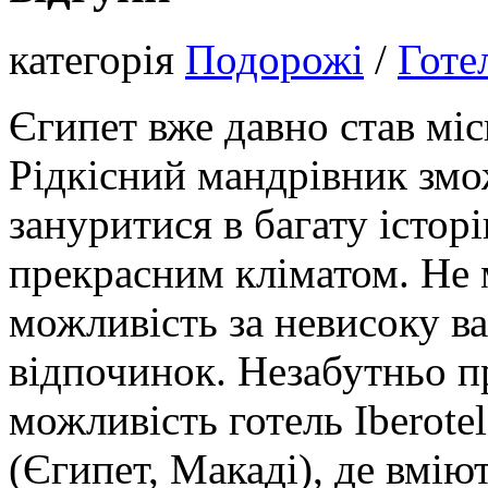
категорія
Подорожі
/
Готе
Єгипет вже давно став мі
Рідкісний мандрівник змо
зануритися в багату історі
прекрасним кліматом. Не
можливість за невисоку ва
відпочинок. Незабутньо п
можливість готель Iberotel
(Єгипет, Макаді), де вмію