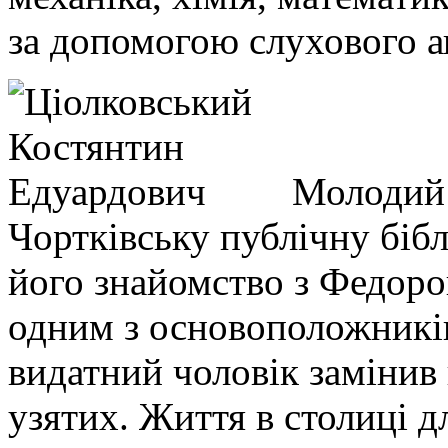
за допомогою слухового а
Молодий 
Чортківську публічну бібл
його знайомство з Федор
одним з основоположників
видатний чоловік замінив 
узятих. Життя в столиці д