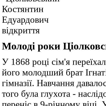
Молоді роки Ціолковс
У 1868 році сім'я переїха
його молодший брат Ігнат
гімназії. Навчання давал
того була глухота - наслі
переніс в 9-річному віці. 