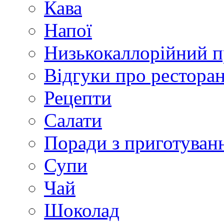
Кава
Напої
Низькокаллорійний 
Відгуки про рестора
Рецепти
Салати
Поради з приготуван
Супи
Чай
Шоколад