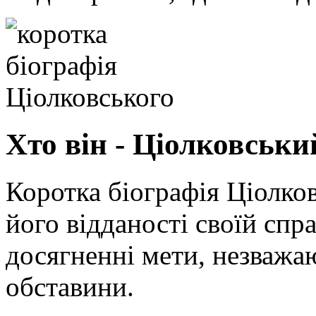
Хто він - Ціолковськи
Коротка біографія Ціолко
його відданості своїй спра
досягненні мети, незважа
обставини.