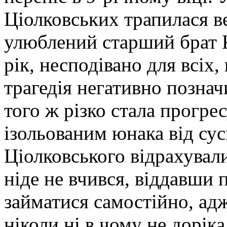
Ціолковських трапилася ве
улюблений старший брат К
рік, несподівано для всіх,
трагедія негативно познач
того ж різко стала прогре
ізольованим юнака від сус
Ціолковського відрахували 
ніде не вчився, віддавши 
займатися самостійно, ад
ніколи ні в чому не дорік