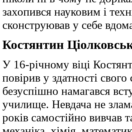
захопився науковим і техн
сконструював у себе вдома
Костянтин Ціолковськ
У 16-річному віці Костянт
повірив у здатності свого
безуспішно намагався вст
училище. Невдача не злама
років самостійно вивчав т
механіка, хімія, математи