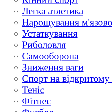
Легка атлетика
Нарощування м'язово
Устаткування
Риболовля
Самооборона
Зниження ваги
Спорт на відкритому 
Теніс
Фітнес