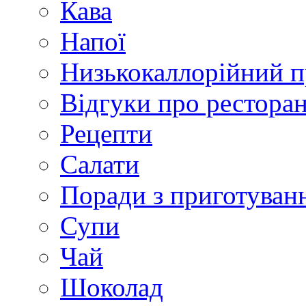
Кава
Напої
Низькокаллорійний 
Відгуки про рестора
Рецепти
Салати
Поради з приготуван
Супи
Чай
Шоколад