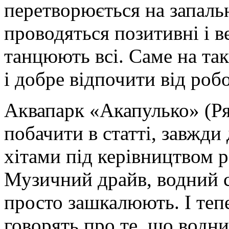
перетворюється на запаль
проводяться позитивні і ве
танцюють всі. Саме на та
і добре відпочити від роб
Аквапарк «Акапулько» (Ря
побачити в статті, завжд
хітами під керівництвом р
Музичний драйв, водний св
просто зашкалюють. І тепе
говорять про те, що водни