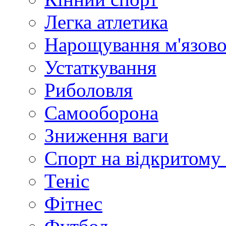
Легка атлетика
Нарощування м'язово
Устаткування
Риболовля
Самооборона
Зниження ваги
Спорт на відкритому 
Теніс
Фітнес