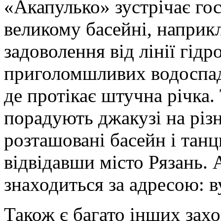
«Акапулько» зустрічає го
великому басейні, наприк
задоволення від лінії гід
приголомшливих водоспад
де протікає штучна річка.
порадують джакузі на різну
розташовані басейн і танц
відвідавши місто Рязань.
знаходиться за адресою: в
Також є багато інших зах