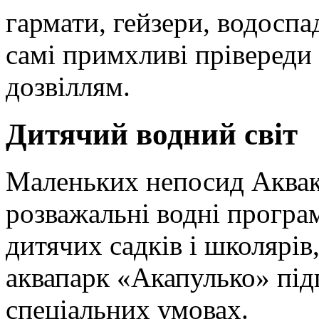
гармати, гейзери, водоспад
самі примхливі прівереди
дозвіллям.
Дитячий водний світ
Маленьких непосид Аквак
розважальні водні програ
дитячих садків і школярів,
аквапарк «Акапулько» під
спеціальних умовах.