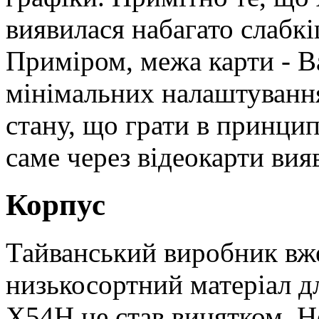
виявилася набагато слабк
Приміром, межа карти - B
мінімальних налаштуваннях
стану, що грати в принци
саме через відеокарти вия
Корпус
Тайванський виробник вж
низькосортний матеріал дл
X54H не став винятком. Н