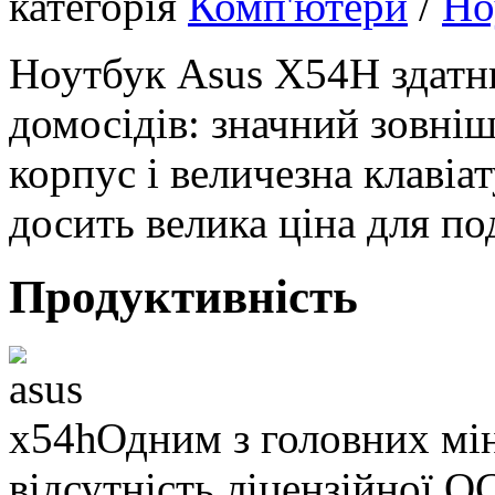
категорія
Комп'ютери
/
Но
Ноутбук Asus X54H здатн
домосідів: значний зовні
корпус і величезна клавіат
досить велика ціна для по
Продуктивність
Одним з головних мі
відсутність ліцензійної О