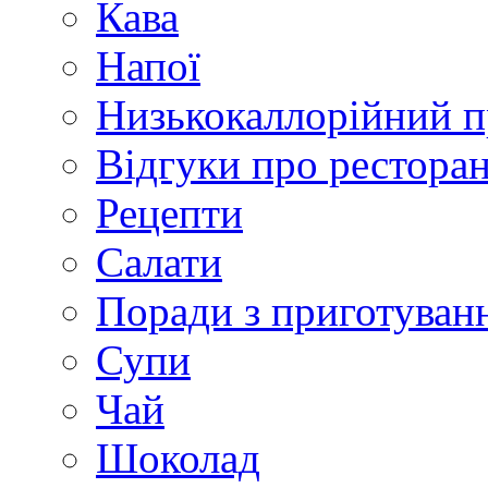
Кава
Напої
Низькокаллорійний 
Відгуки про рестора
Рецепти
Салати
Поради з приготуван
Супи
Чай
Шоколад