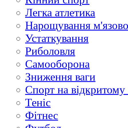
Легка атлетика
Нарощування м'язово
Устаткування
Риболовля
Самооборона
Зниження ваги
Спорт на відкритому 
Теніс
Фітнес