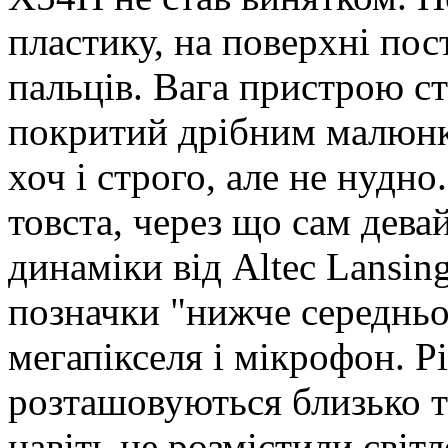
пластику, на поверхні по
пальців. Вага пристрою ст
покритий дрібним малюнк
хоч і строго, але не нуд
товста, через що сам дев
динаміки від Altec Lansing
позначки "нижче середньог
мегапікселя і мікрофон. Р
розташовуються близько т
навіть не розмістили сві