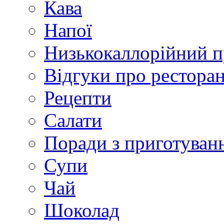
Кава
Напої
Низькокаллорійний 
Відгуки про рестора
Рецепти
Салати
Поради з приготуван
Супи
Чай
Шоколад