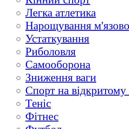
Легка атлетика
Нарощування м'язово
Устаткування
Риболовля
Самооборона
Зниження ваги
Спорт на відкритому 
Теніс
Фітнес